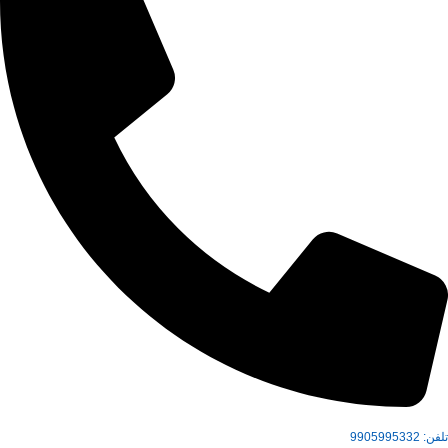
تلفن:
9905995332