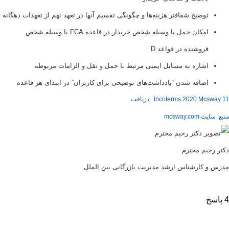
وضیح شفافتر هزینه‌ها و چگونگی تقسیم آنها در تعهد نهم از تعهدات دهگانه
امکان حمل با وسیله شخص خریدار در قاعده FCA یا وسیله شخص
روشنده در قواعد D
شاره به مسایل ایمنی مرتبط با حمل و نقل و الزامات مربوطه
ضافه شدن “یادداشت‌های توضیحی برای کاربران” در ابتدای هر قاعده
Incoterms 2020 Mc
دریافت
mcswa
یم محترم
کارشناس ارشد مديريت بازرگانی بین الملل