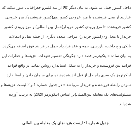
ر حمل می‌شود. به بیان دیگر کالا از سه قلمرو جغرافیایی عبور میکند که
 از محل فروشنده تا مرز خروجی کشور وی(کشور فروشنده)، مرز خروجی
وشنده تا مرز ورودی کشور خریدار(حمل بین المللی) و مرز ورودی کشور
ا محل وی(کشور خریدار). مراحل متعدد دیگری از جمله نقل و انتقالات
پرداخت، بازرسی، بیمه و عقد قرارداد حمل در فرایند فوق اضافه می‌گردد.
ساده «اینکوترمز قصد دارد چگونگی تقسیم تعهدات، هزینه‌ها و خطرات این
ین فروشنده و خریدار را به شکل استاندارد روشن نماید. در واقع قواعد
ز یک سری راه حل از قبل اندیشیده‌شده برای سامان دادن و استاندارد
نمودن رابطه فروشنده و خریدار می‌باشد.» در جدول شماره 1 و 2 لیست هزینه‌ها و
مسئولیت‌های یک معامله بین‌المللی(بر اساس اینکوترمز 2020) به ترتیب آورده
جدول شماره 1: لیست هزینه‌های یک معامله بین المللی