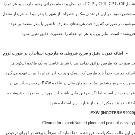
شاملCFR، CPT، CIF و CIP که دو محل و نقطه بحرانی وجود دارد، باید هر دو را
ود. در این قواعد ریسک و خطرات از شهر یا بندر مبدا به خریدار منتقل
در صورتی که پرداخت هزینه‌های متعارف تا شهر یا بندر مقصد بر عهده
است. بنابراین باید هر دو نقطه را به‌صورت دقیق تعیین نمود.
ضافه نمودن دقیق و صریح شروطی به چارچوب استاندارد در صورت لزوم
ی که طرفین توافق نمایند بند یا شرط خاصی به یک قاعده اینکوترمز
ایند، حتماً باید طرفی که ریسک و هزینه آن اقدام را نیز برعهده می‌گیرد،
بصورت صریح مشخص‌نمایند. بعنوان مثال در قاعده EXW ترخیص صادراتی بر
دار است، اما اگر طرفین مایل باشند این مورد را به تعهدات فروشنده
مایند ممکن است از عبارت زیر استفاده شود:
EXW (INCOTERM
حالت ممکن‌است فروشنده ادعا نماید که صرفاً پذیرفته در اجرای ترخیص